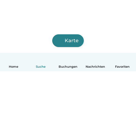
Karte
Home
Suche
Buchungen
Nachrichten
Favoriten
Deutsch
So funktionierts
Hilfe
Bedingungen & Datenschutz
Preise
Impressum