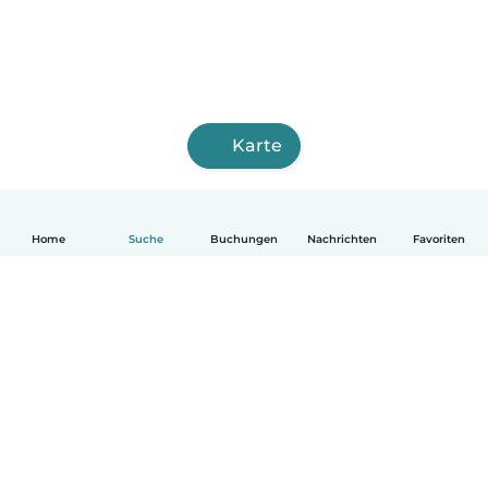
Karte
Home
Suche
Buchungen
Nachrichten
Favoriten
Deutsch
So funktionierts
Hilfe
Bedingungen & Datenschutz
Preise
Impressum