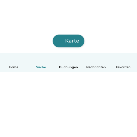
Karte
Home
Suche
Buchungen
Nachrichten
Favoriten
Deutsch
So funktionierts
Hilfe
Bedingungen & Datenschutz
Preise
Impressum