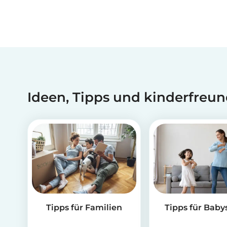
Ideen, Tipps und kinderfreun
Tipps für Familien
Tipps für Babys