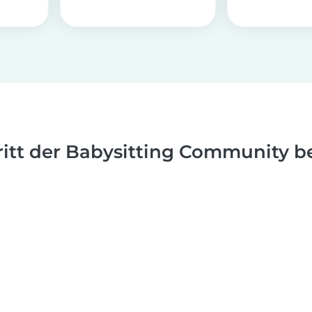
ritt der Babysitting Community be