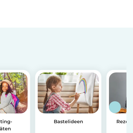
ting-
Bastelideen
Rezept
täten