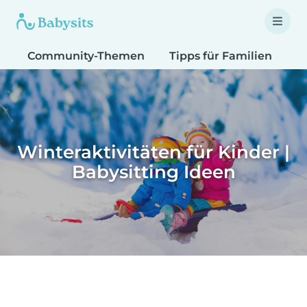
Community-Themen
Tipps für Familien
T
Winteraktivitäten für Kinder |
Babysitting Ideen