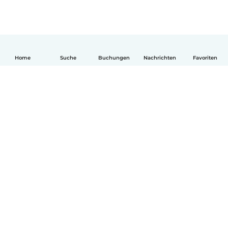
Home
Suche
Buchungen
Nachrichten
Favoriten
Deutsch
So funktionierts
Hilfe
Bedingungen & Datenschutz
Preise
Impressum
Babysits für Berufstätige
Community Leitfaden