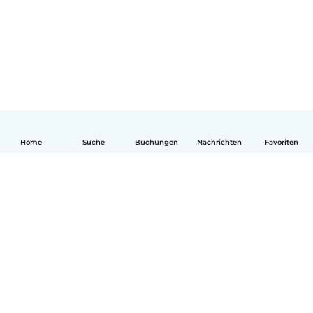
Home
Suche
Buchungen
Nachrichten
Favoriten
Deutsch
So funktionierts
Hilfe