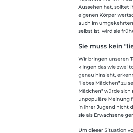
Aussehen hat, solltet 
eigenen Körper wertsch
auch im umgekehrten F
selbst ist, wird sie fr
Sie muss kein "l
Wir bringen unseren Töc
klingen das wie zwei 
genau hinsieht, erken
"liebes Mädchen" zu sei
Mädchen" würde sich n
unpopuläre Meinung fü
in ihrer Jugend nicht 
sie als Erwachsene g
Um dieser Situation v