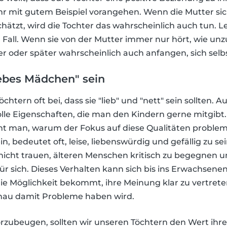
ihr mit gutem Beispiel vorangehen. Wenn die Mutter si
ätzt, wird die Tochter das wahrscheinlich auch tun. Le
all. Wenn sie von der Mutter immer nur hört, wie unzuf
üher oder später wahrscheinlich auch anfangen, sich selbs
iebes Mädchen" sein
htern oft bei, dass sie "lieb" und "nett" sein sollten. A
tolle Eigenschaften, die man den Kindern gerne mitgi
nt man, warum der Fokus auf diese Qualitäten problema
n, bedeutet oft, leise, liebenswürdig und gefällig zu sein
icht trauen, älteren Menschen kritisch zu begegnen un
r sich. Dieses Verhalten kann sich bis ins Erwachsenen
die Möglichkeit bekommt, ihre Meinung klar zu vertreten
enau damit Probleme haben wird.
orzubeugen, sollten wir unseren Töchtern den Wert ihr