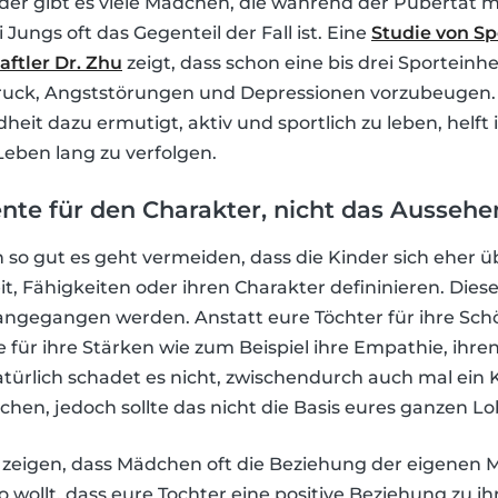
der gibt es viele Mädchen, die während der Pubertät 
Jungs oft das Gegenteil der Fall ist. Eine
Studie von Sp
tler Dr. Zhu
zeigt, dass schon eine bis drei Sporteinh
uck, Angststörungen und Depressionen vorzubeugen.
dheit dazu ermutigt, aktiv und sportlich zu leben, helft 
Leben lang zu verfolgen.
te für den Charakter, nicht das Aussehe
so gut es geht vermeiden, dass die Kinder sich eher ü
it, Fähigkeiten oder ihren Charakter defininieren. Die
ngegangen werden. Anstatt eure Töchter für ihre Schö
 für ihre Stärken wie zum Beispiel ihre Empathie, ihre
atürlich schadet es nicht, zwischendurch auch mal ein 
hen, jedoch sollte das nicht die Basis eures ganzen Lob
zeigen, dass Mädchen oft die Beziehung der eigenen 
o wollt, dass eure Tochter eine positive Beziehung zu 