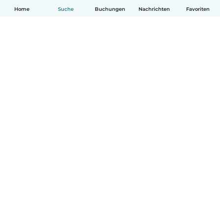
Home
Suche
Buchungen
Nachrichten
Favoriten
Deutsch
So funktionierts
Hilfe
Bedingungen & Datenschutz
Preise
Impressum
Babysits für Berufstätige
Community Leitfaden
© Babysits B.V.