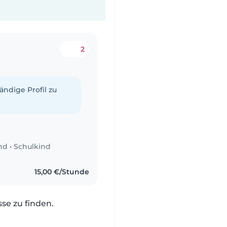
2
tändige Profil zu
nd
•
Schulkind
15,00 €/Stunde
e zu finden.