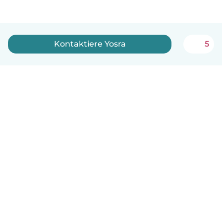
Kontaktiere Yosra
5
Deutsch
So funktionierts
Hilfe
Bedingungen & Datenschutz
Preise
Impressum
Babysits für Berufstätige
Community Leitfaden