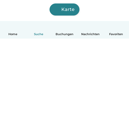
Karte
Home
Suche
Buchungen
Nachrichten
Favoriten
Deutsch
So funktionierts
Hilfe
Bedingungen & Datenschutz
Preise
Impressum
Babysits für Berufstätige
Community Leitfaden