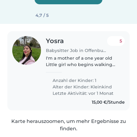
4,7 / 5
Yosra
5
Babysitter Job in Offenburg
I'm a mother of a one year old
Little girl who begins walking
.she is intelligent. She needs
attention and someone to play
Anzahl der Kinder: 1
with. I'm pregnent and I need
Alter der Kinder:
Kleinkind
someone I can trust to take..
Letzte Aktivität: vor 1 Monat
15,00 €/Stunde
Karte herauszoomen, um mehr Ergebnisse zu
finden.