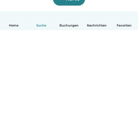
Home
Suche
Buchungen
Nachrichten
Favoriten
Deutsch
So funktionierts
Hilfe
Bedingungen & Datenschutz
Preise
Impressum
Babysits für Berufstätige
Community Leitfaden