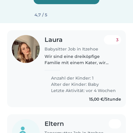
4,7 / 5
Laura
3
Babysitter Job in Itzehoe
Wir sind eine dreiköpfige
Familie mit einem Kater, wir
gehen gerne spazieren und
genießen jedes Wetter. Mausi
Anzahl der Kinder: 1
liebt es zu spielen, zu schaukeln
Alter der Kinder:
Baby
und zu lachen.
Letzte Aktivität: vor 4 Wochen
15,00 €/Stunde
Eltern
Tagesmutter Job in Itzehoe