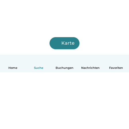
Karte
Home
Suche
Buchungen
Nachrichten
Favoriten
Deutsch
So funktionierts
Hilfe
Bedingungen & Datenschutz
Preise
Impressum