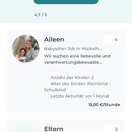
4,7 / 5
Aileen
4
Babysitter Job in Hückelhoven
Wir suchen eine liebevolle und
verantwortungsbewusste
Babysitterin oder Nanny für
unsere beiden Kinder (ein
Anzahl der Kinder: 2
Kleinkind und ein Schulkind).
Alter der Kinder:
Kleinkind
•
Unsere Kinder sind neugierig,
Schulkind
sportlich und..
Letzte Aktivität: vor 1 Monat
15,00 €/Stunde
Eltern
2