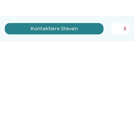
Kontaktiere Steven
5
Deutsch
So funktionierts
Hilfe
Bedingungen & Datenschutz
Preise
Impressum
Babysits für Berufstätige
Community Leitfaden