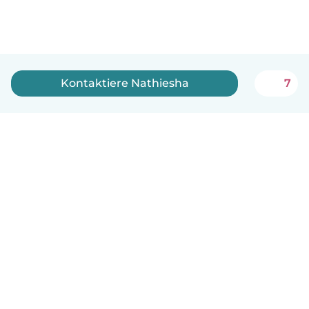
Kontaktiere Nathiesha
7
Deutsch
So funktionierts
Hilfe
Bedingungen & Datenschutz
Preise
Impressum