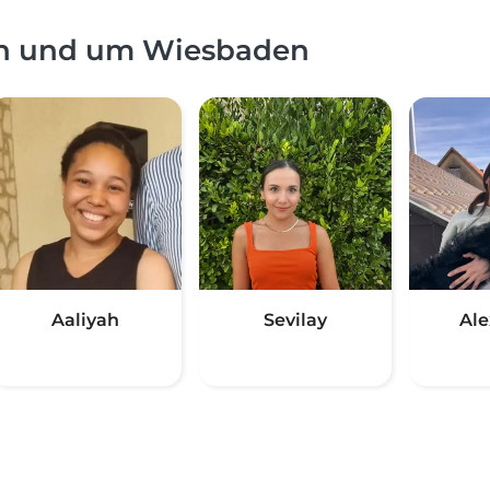
in und um Wiesbaden
Aaliyah
Sevilay
Ale