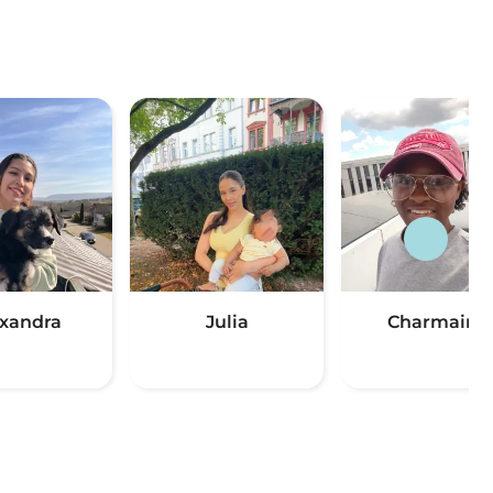
xandra
Julia
Charmaine