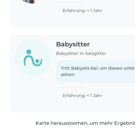
Kindern im Kleinkind-, Vorschul-, G
Teenager-Alter. Darüber hinaus..
Erfahrung: < 1 Jahr
Babysitter
Babysitter in Salzgitter
Tritt Babysits bei, um dieses volls
sehen.
Erfahrung: < 1 Jahr
Karte herauszoomen, um mehr Ergebniss