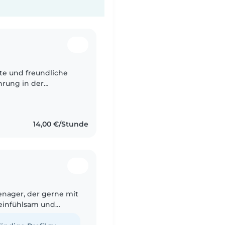
te und freundliche
hrung in der
-, Grundschul- und
n..
14,00 €/Stunde
enager, der gerne mit
 einfühlsam und
stes-Hilfe-Kurs ist