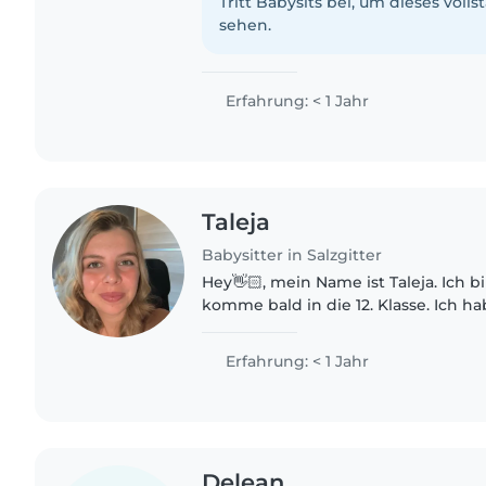
abgeschlossen...
Tritt Babysits bei, um dieses volls
sehen.
Erfahrung: < 1 Jahr
Taleja
Babysitter in Salzgitter
Hey👋🏻, mein Name ist Taleja. Ich bi
komme bald in die 12. Klasse. Ich h
Praktikum im Kindergarten gemach
kleine Cousins und..
Erfahrung: < 1 Jahr
Delean