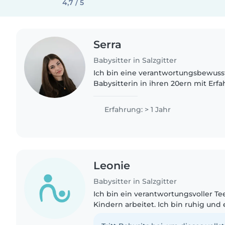
4,7 / 5
Serra
Babysitter in Salzgitter
Ich bin eine verantwortungsbewuss
Babysitterin in ihren 20ern mit Erfa
Betreuung von Kindern im Vorschul
Teenageralter. Als Lehramtsstudenti
Erfahrung: > 1 Jahr
Leonie
Babysitter in Salzgitter
Ich bin ein verantwortungsvoller Te
Kindern arbeitet. Ich bin ruhig und
bringe Geduld und Kreativität mit. Er