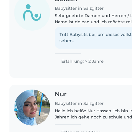
Babysitter in Salzgitter
Sehr geehrte Damen und Herren / Liebe
Name ist delean und ich möchte mi
Babysitterin bei Ihnen bewerben. Ich gehe derzeit noch
zur Schule und besuche noch..
Tritt Babysits bei, um dieses volls
sehen.
Erfahrung: > 2 Jahre
Nur
Babysitter in Salzgitter
Hallo ich heiße Nur Hassan, ich bin 
Jahren ich gehe noch zu schule und
kleine Geschwister , ich verstehe m
und Teenagern..