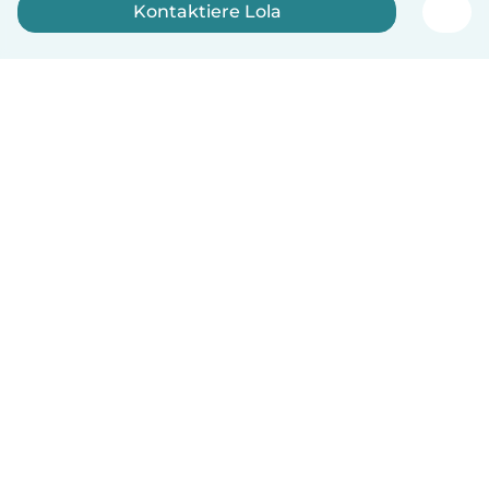
Kontaktiere Lola
Jetzt anmelden
Deutsch
So funktionierts
Hilfe
Bedingungen & Datenschutz
Preise
Impressum
Babysits für Berufstätige
Community Leitfaden