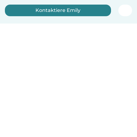
Kontaktiere Emily
Jetzt anmelden
Deutsch
So funktionierts
Hilfe
Bedingungen & Datenschutz
Preise
Impressum