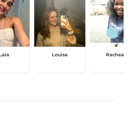
Lara
Louisa
Racheal