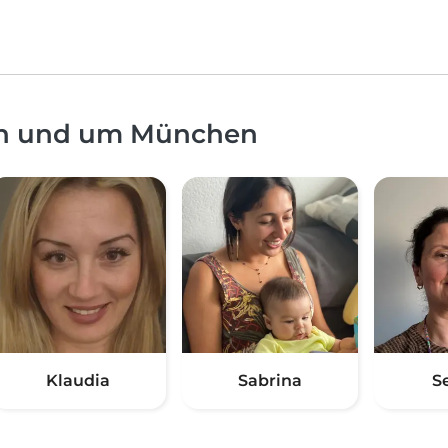
 in und um München
Klaudia
Sabrina
S