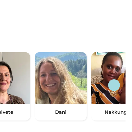
elvete
Dani
Nakkungu