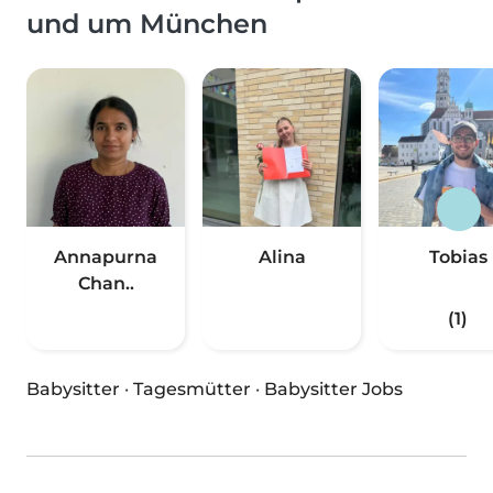
und um München
Annapurna
Alina
Tobias
Chan..
(1)
Babysitter
·
Tagesmütter
·
Babysitter Jobs