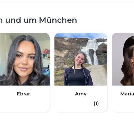
 in und um München
Ebrar
Amy
Mari
(1)