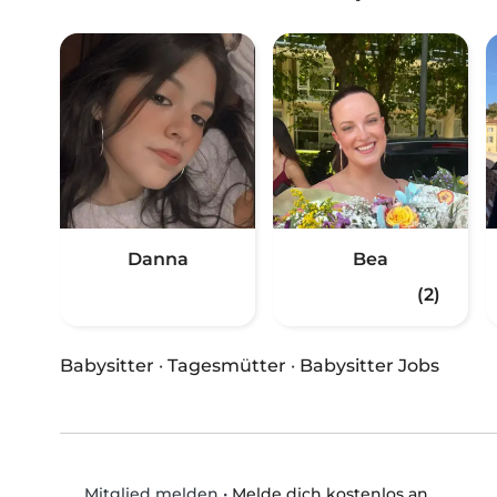
Danna
Bea
(2)
Babysitter
·
Tagesmütter
·
Babysitter Jobs
•
Melde dich kostenlos an
Mitglied melden