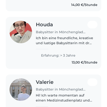
weiß ich, wie man auf die
14,00 €/Stunde
Bedürfnisse von Kindern
eingeht. Ich liebe es, vorzulesen..
Houda
Babysitter in Mönchengladbach
Ich bin eine freundliche, kreative
und lustige Babysitterin mit drei
Jahren Erfahrung in der
Betreuung von Babys,
Erfahrung: > 3 Jahre
Kleinkindern und
13,00 €/Stunde
Vorschulkindern. Ich spreche
fließend Deutsch und..
Valerie
Babysitter in Mönchengladbach
Hi! Ich warte momentan auf
einen Medizinstudienplatz und
suche daher einen Job in der