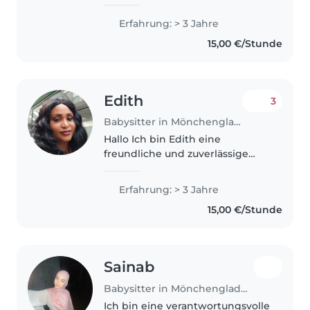
mich gut aus mit kinder
Erfahrung: > 3 Jahre
15,00 €/Stunde
Edith
3
Babysitter in Mönchengladbach
Hallo Ich bin Edith eine
freundliche und zuverlässige
Frau mit persönlicher Erfahrung
in der Kinderbetreuung da ich
Erfahrung: > 3 Jahre
selbst Mutter bin. Meine eigenen
15,00 €/Stunde
Kinder sind inzwischen alt
genug..
Sainab
Babysitter in Mönchengladbach
Ich bin eine verantwortungsvolle