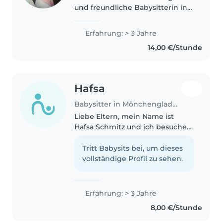
und freundliche Babysitterin in
meinen ersten Berufsjahren mit
3 Jahren Erfahrung in der
Erfahrung: > 3 Jahre
Betreuung. Meine
14,00 €/Stunde
mehrsprachigen Fähigkeiten
(Deutsch, Englisch,..
Hafsa
Babysitter in Mönchengladbach
Liebe Eltern, mein Name ist
Hafsa Schmitz und ich besuche
derzeit das Stiftische
Humanistische ich drei jüngere
Tritt Babysits bei, um dieses
Geschwister habe, konnte ich
vollständige Profil zu sehen.
schon früh wertvolle
Erfahrungen im Umgang..
Erfahrung: > 3 Jahre
8,00 €/Stunde