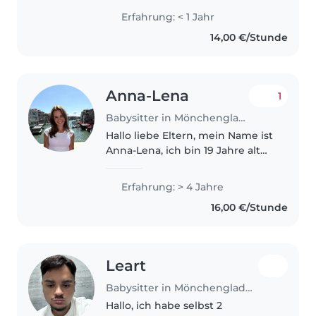
Kinderbetreuung. Während
Erfahrung: < 1 Jahr
meiner Schulzeit habe ich ein
14,00 €/Stunde
Praktikum im Kindergarten
absolviert und..
Anna-Lena
1
Babysitter in Mönchengladbach
Hallo liebe Eltern, mein Name ist
Anna-Lena, ich bin 19 Jahre alt
und wohne in
Mönchengladbach
Erfahrung: > 4 Jahre
(Neuwerk/Bettrath). Ich biete
16,00 €/Stunde
zuverlässige und liebevolle
Kinderbetreuung an. Durch
meine..
Leart
Babysitter in Mönchengladbach
Hallo, ich habe selbst 2