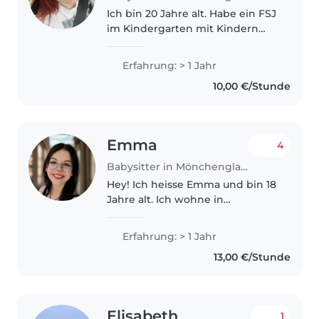
Ich bin 20 Jahre alt. Habe ein FSJ
im Kindergarten mit Kindern
zwischen 3-6 Jahren gemacht.
Anschließend war ich ein halbes
Erfahrung: > 1 Jahr
Jahr in der Kindertagesstätte
10,00 €/Stunde
und hatte auch Kinder
zwischen..
Emma
4
Babysitter in Mönchengladbach
Hey! Ich heisse Emma und bin 18
Jahre alt. Ich wohne in
Mönchengladbach bin aber
durch Bus und Bahn auch stets
Erfahrung: > 1 Jahr
mobil. Wenn Sie auf der Suche
13,00 €/Stunde
nach einem Babysitter sind und
mehr über..
Elisabeth
1