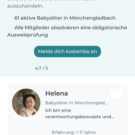
auszuhandeln.
61 aktive Babysitter in Mönchengladbach
Alle Mitglieder absolvieren eine obligatorische
Ausweisprüfung
Melde dich kostenlos an
4,7 / 5
Helena
Babysitter in Mönchengladbach
Ich bin eine
verantwortungsbewusste und
hilfsbereite Person. Als Mutter
von zwei Erwachsenen Kindern
Erfahrung: > 11 Jahre