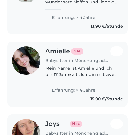
wunderbare Neffen und liebe es
auf die kleinen aufzupassen. Ich
bin sehr nett und geduldig und
Erfahrung: > 4 Jahre
mag es sehr, mich mit kleinen
13,90 €/Stunde
Kindern zu befassen, da ich
selbst..
Amielle
Neu
Babysitter in Mönchengladbach
Mein Name ist Amielle und ich
bin 17 Jahre alt . Ich bin mit zwei
deutlich jüngeren Geschwister
aufgewachsen und habe mich,
Erfahrung: > 4 Jahre
seit sie ein Baby sind, um sie
15,00 €/Stunde
gekümmert. In der
weiterführenden..
Joys
Neu
Babysitter in Mönchengladbach