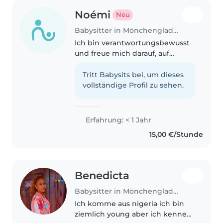
Noémi
Neu
Babysitter in Mönchengladbach
Ich bin verantwortungsbewusst
und freue mich darauf, auf
Kinder aufzupassen. Ich mag es,
vorzulesen und Spiele zu spielen.
Tritt Babysits bei, um dieses
Erfahrung mit Kindern im
vollständige Profil zu sehen.
Vorschul- und Grundschulalter.
Ich..
Erfahrung: < 1 Jahr
15,00 €/Stunde
Benedicta
Babysitter in Mönchengladbach
Ich komme aus nigeria ich bin
ziemlich young aber ich kenne