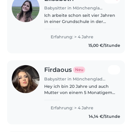
Babysitter in Mönchengladbach
Ich arbeite schon seit vier Jahren
in einer Grundschule in der
Nachmittagsbetreuung und
studiere seit einem Jahr Soziale
Erfahrung: > 4 Jahre
Arbeit. 🥰 Ich habe auch ab und
15,00 €/Stunde
zu gebabysittet und schon
öfters..
Firdaous
Neu
Babysitter in Mönchengladbach
Hey ich bin 20 Jahre und auch
Mutter von einem 5 Monatigem
Baby . Ich bin zurzeit fast immer
nur Zuhauses und würde gerne
Erfahrung: > 4 Jahre
einfach von Zuhause aus
14,14 €/Stunde
Arbeiten. Ich mag sehr gerne
Kinder..