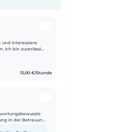
lt und interessiere
n. Ich bin zuverlässig,
eude daran, Zeit mit
13,00 €/Stunde
ntwortungsbewusste
rung in der Betreuung
 und