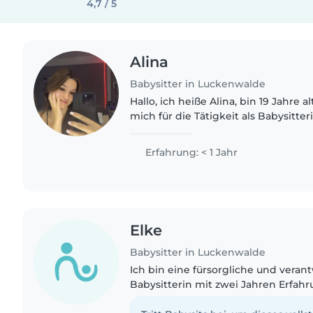
4,7 / 5
Alina
Babysitter in Luckenwalde
Hallo, ich heiße Alina, bin 19 Jahre a
mich für die Tätigkeit als Babysitteri
verantwortungsbewusst und habe Fr
Kindern..
Erfahrung: < 1 Jahr
Elke
Babysitter in Luckenwalde
Ich bin eine fürsorgliche und vera
Babysitterin mit zwei Jahren Erfah
von Kleinkindern, Vorschulkindern