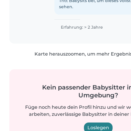
Grundschulkindern. Ich habe eine..
Tritt Babysits bei, um dieses volls
sehen.
Erfahrung: > 2 Jahre
Karte herauszoomen, um mehr Ergebniss
Kein passender Babysitter i
Umgebung?
Füge noch heute dein Profil hinzu und wir 
arbeiten, zuverlässige Babysitter in deiner
Loslegen