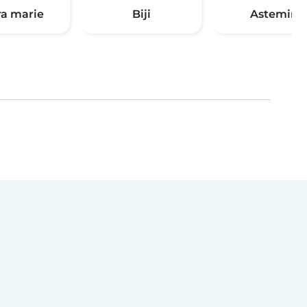
ra marie
Biji
Astemir