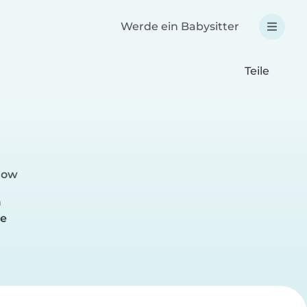
Werde ein Babysitter
Teile
now
n
de