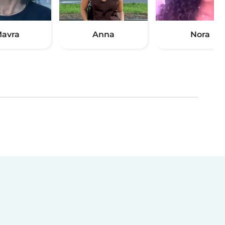
avra
Anna
Nora