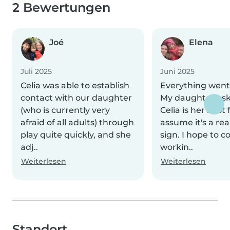
2 Bewertungen
Joé
Elena
Juli 2025
Juni 2025
Celia was able to establish
Everything went r
contact with our daughter
My daughter ask
(who is currently very
Celia is her best f
afraid of all adults) through
assume it's a rea
play quite quickly, and she
sign. I hope to c
adj..
workin..
Weiterlesen
Weiterlesen
Standort