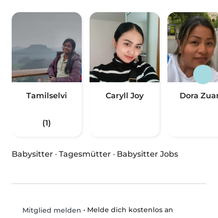
Tamilselvi
Caryll Joy
Dora Zua
(1)
Babysitter
·
Tagesmütter
·
Babysitter Jobs
•
Melde dich kostenlos an
Mitglied melden