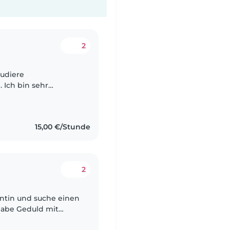
2
studiere
Ich bin sehr
t Kindern zu
eundlich..
15,00 €/Stunde
2
dentin und suche einen
 habe Geduld mit
n. Außerdem kann ich