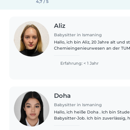
4,7 / 5
Aliz
Babysitter in Ismaning
Hallo, ich bin Aliz, 20 Jahre alt und 
Chemieingenieurwesen an der TUM. 
begeistert und freue mich, mich mi
beschäftigen. Ich bin gesprächig, fr
Erfahrung: < 1 Jahr
Doha
Babysitter in Ismaning
Hallo, ich heiße Doha . Ich bin Stu
Babysitter-Job. Ich bin zuverlässig,
Kindern und spiele gerne mit ihne