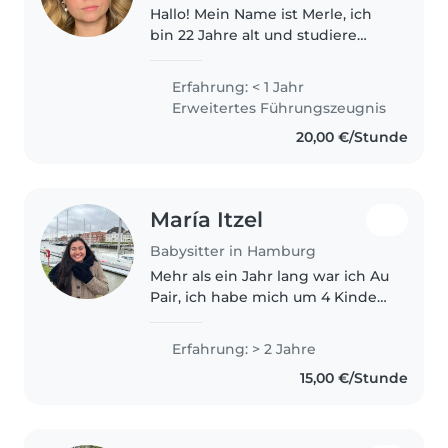
Hallo! Mein Name ist Merle, ich
bin 22 Jahre alt und studiere
Pädagogik im Fernstudium.
Kinder zu begleiten und in ihrer
Erfahrung: < 1 Jahr
Entwicklung zu unterstützen, ist
Erweitertes Führungszeugnis
meine große Leidenschaft...
20,00 €/Stunde
María Itzel
Babysitter in Hamburg
Mehr als ein Jahr lang war ich Au
Pair, ich habe mich um 4 Kinder
gekümmert (im Alter von 1 bis 7
Jahren). Obwohl mein Deutsch
Erfahrung: > 2 Jahre
nicht sehr fortgeschritten ist,
15,00 €/Stunde
kann ich mich verständigen..