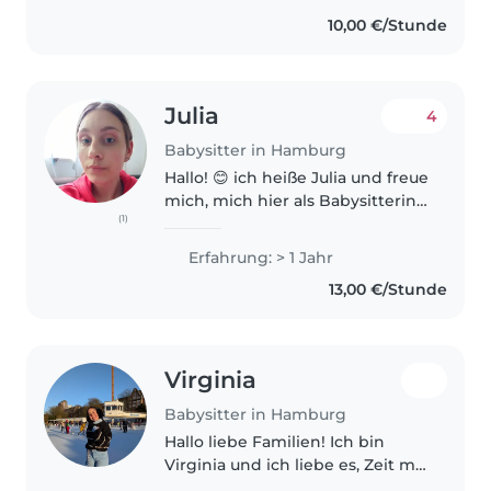
denn so kann ich Kinder in
10,00 €/Stunde
ihrem..
Julia
4
Babysitter in Hamburg
Hallo! 😊 ich heiße Julia und freue
mich, mich hier als Babysitterin
(1)
vorzustellen. Ich habe bereits 4
Jobs über diese App erfolgreich
Erfahrung: > 1 Jahr
übernommen und konnte dabei
13,00 €/Stunde
wertvolle Erfahrungen..
Virginia
Babysitter in Hamburg
Hallo liebe Familien! Ich bin
Virginia und ich liebe es, Zeit mit
Kindern zu verbringen. Letztes