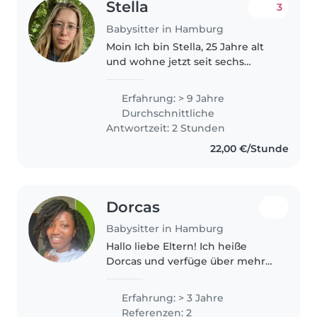
Stella
3
Babysitter in Hamburg
Moin Ich bin Stella, 25 Jahre alt
und wohne jetzt seit sechs
Jahren in Hamburg. Ich habe vor
fast 10 Jahren angefangen
Erfahrung: > 9 Jahre
Erfahrungen mit Babysitten zu
Durchschnittliche
sammeln. 2019/20 habe ich 1
Antwortzeit: 2 Stunden
Jahr..
22,00 €/Stunde
Dorcas
Babysitter in Hamburg
Hallo liebe Eltern! Ich heiße
Dorcas und verfüge über mehr
als drei Jahre Erfahrung in der
Kinderbetreuung. Ich liebe es,
Erfahrung: > 3 Jahre
als Babysitterin zu arbeiten,
Referenzen: 2