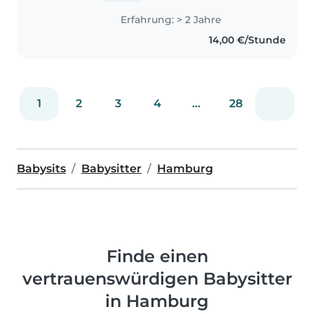
Jahr war ich als Au-Pair in
Erfahrung: > 2 Jahre
Deutschland tätig, was mir viel
14,00 €/Stunde
Erfahrung in der
Kinderbetreuung..
1
2
3
4
...
28
Babysits
Babysitter
Hamburg
Finde einen
vertrauenswürdigen Babysitter
in Hamburg