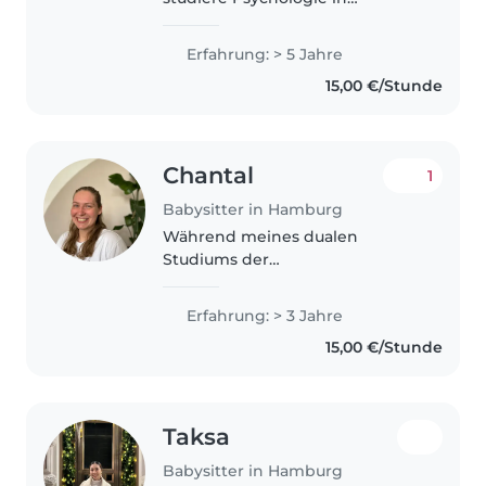
Hamburg und babysitte seit
über 5 Jahren Kinder jeden
Erfahrung: > 5 Jahre
Alters. Zusätzlich habe ich 3
15,00 €/Stunde
Monate in einem Kindergarten
gearbeitet...
Chantal
1
Babysitter in Hamburg
Während meines dualen
Studiums der
Kindheitspädagogik arbeite ich
in einer Kita in Hamburg. Ich
Erfahrung: > 3 Jahre
habe bereits bei mehreren
15,00 €/Stunde
Familien Kinderbetreut, zuletzt
zwei Brüder zwischen 4 und..
Taksa
Babysitter in Hamburg