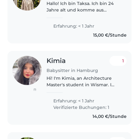
Hallo! Ich bin Taksa. Ich bin 24
Jahre alt und komme aus
Thailand. Ich habe in Thailand als
Englischlehrerin gearbeitet und
Erfahrung: < 1 Jahr
bereits Erfahrungen als Au-pair
15,00 €/Stunde
gesammelt. Diese Tätigkeiten..
Kimia
1
Babysitter in Hamburg
Hi! I'm Kimia, an Architecture
Master's student in Wismar. I
(1)
speak Farsi (native), English
(fluent) and some German. I
Erfahrung: < 1 Jahr
have experience working with
Verifizierte Buchungen: 1
people in fast-paced
14,00 €/Stunde
environments..