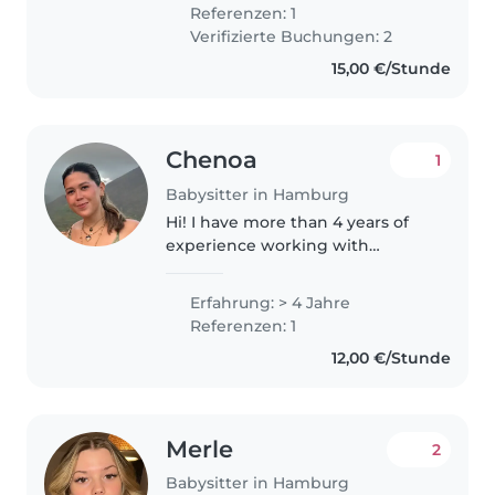
begann schon früh, als ich
Referenzen: 1
jahrelang auf meine jüngeren
Verifizierte Buchungen: 2
Cousins und meine..
15,00 €/Stunde
Chenoa
1
Babysitter in Hamburg
Hi! I have more than 4 years of
experience working with
children of different ages. I love
creating fun, creative and
Erfahrung: > 4 Jahre
educational activities. I've also
Referenzen: 1
taught English and worked as..
12,00 €/Stunde
Merle
2
Babysitter in Hamburg