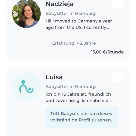
Nadzieja
Babysitter in Hamburg
Hi! I moved to Germany a year
ago from the US, I currently
speak B1 German. I have a few
years of babysitting experience,
Erfahrung: > 2 Jahre
mostly for grade school aged
15,00 €/Stunde
children. Additionally, I played..
Luisa
Babysitter in Hamburg
Ich bin 16 Jahre alt, freundlich
und zuverlässig. Ich habe viel
Erfahrung mit Kindern von 7
Monaten bis 12 Jahren - sowohl
Tritt Babysits bei, um dieses
durch meine Familie als auch
vollständige Profil zu sehen.
Nachbarn. Aktuell passe ich..