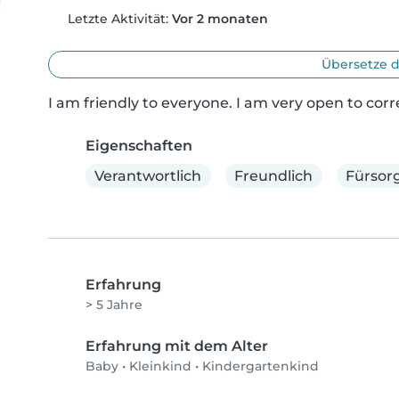
Letzte Aktivität:
Vor 2 monaten
Übersetze d
I am friendly to everyone. I am very open to cor
Eigenschaften
Verantwortlich
Freundlich
Fürsorg
Erfahrung
> 5 Jahre
Erfahrung mit dem Alter
Baby
•
Kleinkind
•
Kindergartenkind