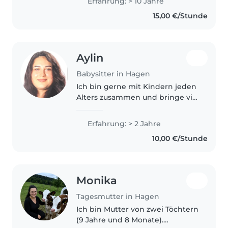
Erfahrung: > 10 Jahre
gesammelt. Schon in jungen
15,00 €/Stunde
Jahren habe ich Verantwortung
übernommen, regelmäßig..
Aylin
Babysitter in Hagen
Ich bin gerne mit Kindern jeden
Alters zusammen und bringe viel
Geduld mit. Mit Erfahrung in der
Betreuung von Kleinkindern bis
Erfahrung: > 2 Jahre
Teenagern, inklusive Kindern mit
10,00 €/Stunde
ADHS, und
Zusatzqualifikationen..
Monika
Tagesmutter in Hagen
Ich bin Mutter von zwei Töchtern
(9 Jahre und 8 Monate).