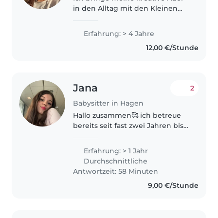
in den Alltag mit den Kleinen
ein und habe langjährige
Erfahrung mit Kindern jeden
Erfahrung: > 4 Jahre
Alters. Ich bin zuverlässig,
12,00 €/Stunde
einfühlsam und liebe es,
gemeinsam zu..
Jana
2
Babysitter in Hagen
Hallo zusammen🥰 ich betreue
bereits seit fast zwei Jahren bis
zu drei Kindern gleichzeitig und
es macht mir großen Spaß.
Erfahrung: > 1 Jahr
Komme aus Hagen bin aber
Durchschnittliche
auch offen dafür in andere
Antwortzeit: 58 Minuten
Städte..
9,00 €/Stunde