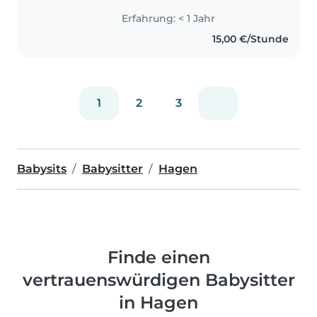
Cousinen auf die ich immer
Erfahrung: < 1 Jahr
gerne aufpasse und daher auch
15,00 €/Stunde
das Interesse babysitten
1
2
3
Babysits
Babysitter
Hagen
Finde einen
vertrauenswürdigen Babysitter
in Hagen