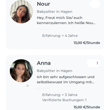
Nour
Babysitter in Hagen
Hey, Freut mich Sie/ euch
kennenzulernen. Ich heiße Nour
und bin 19 Jahre alt aber auch
die älteste Tochter. Ich kann
Erfahrung: > 4 Jahre
Ihnen noch mehr erzählen falls
13,00 €/Stunde
Sie interesse haben sollten. Ich..
Anna
1
Babysitter in Hagen
Ich bin sehr aufgeschlossen und
selbstbewusst im Umgang mit
(1)
Kindern. Durch mein laufendes
Studium bringe ich viel
Erfahrung: > 3 Jahre
Pädagogisches
Verifizierte Buchungen: 1
Hintergrundwissen mit und
15,00 €/Stunde
habe bereits auch durch 3..