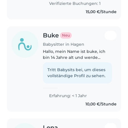
habe daher sehr viel und
Verifizierte Buchungen: 1
fundiertes Wissen im Umgang,
15,00 €/Stunde
vor allem, mit Säuglingen und..
Buke
Neu
Babysitter in Hagen
Hallo, mein Name ist buke, ich
bin 14 Jahre alt und werde
dieses Jahr noch 15. Ich möchte
mich gerne als Babysitterin
Tritt Babysits bei, um dieses
bewerben. Ich verbringe sehr
vollständige Profil zu sehen.
gerne Zeit mit Kindern und
habe..
Erfahrung: < 1 Jahr
10,00 €/Stunde
Lena