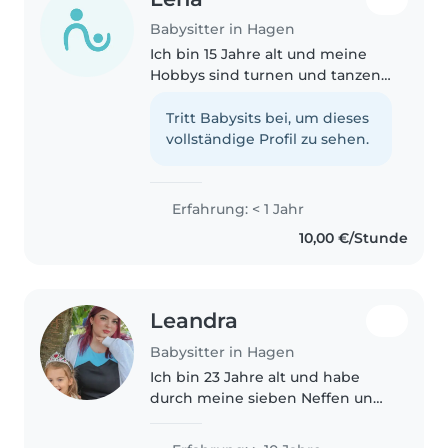
Babysitter in Hagen
Ich bin 15 Jahre alt und meine
Hobbys sind turnen und tanzen.
Ich selber habe 3kleine
Geschwister im Alter von 13,9
Tritt Babysits bei, um dieses
und 6Jahren und habe schon oft
vollständige Profil zu sehen.
aus Sie aufgepasst,genauso wie
auf..
Erfahrung: < 1 Jahr
10,00 €/Stunde
Leandra
Babysitter in Hagen
Ich bin 23 Jahre alt und habe
durch meine sieben Neffen und
Nichten viel Erfahrung im
Umgang mit Kindern