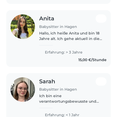
Anita
Babysitter in Hagen
Hallo, ich heiße Anita und bin 18
Jahre alt. Ich gehe aktuell in die
zwölfte Klasse also mache mein
Abitur. Ich habe eine sehr große
Erfahrung: > 3 Jahre
Familie und habe deswegen viel
15,00 €/Stunde
Erfahrung mit kleinen..
Sarah
Babysitter in Hagen
Ich bin eine
verantwortungsbewusste und
einfühlsame Person, die gerne
mit Kindern aller Altersgruppen
Erfahrung: < 1 Jahr