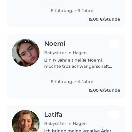
Außerdem verbringt der 13-
jährige Sohn meines Partners
Erfahrung: > 9 Jahre
regelmäßig die Wochenenden
15,00 €/Stunde
bei uns. Ich habe Pädagogik
studiert und..
Noemi
Babysitter in Hagen
Bin 17 Jahr alt heiße Noemi
möchte troz Schwangerschaft
weiter Babysitten habe 4 Jahre
Erfahrung Auch mit ein
Erfahrung: > 4 Jahre
gestenken Kinder habe ich
15,00 €/Stunde
Erfahrung komme aus Hagen
würde aber auch nach..
Latifa
Babysitter in Hagen
Ich bringe meine kreative Ader