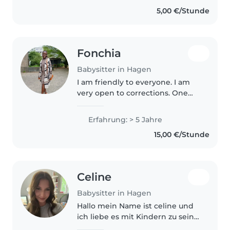
spielt und lernt. Ich mache
5,00 €/Stunde
aktuell mein Abitur und bin
begeistert von kreativen..
Fonchia
Babysitter in Hagen
I am friendly to everyone. I am
very open to corrections. One
learns everyday
Erfahrung: > 5 Jahre
15,00 €/Stunde
Celine
Babysitter in Hagen
Hallo mein Name ist celine und
ich liebe es mit Kindern zu sein
ich selbst habe Drillinge