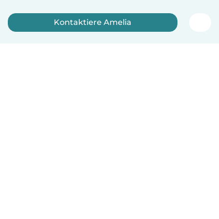
Kontaktiere Amelia
Jetzt anmelden
Deutsch
So funktionierts
Hilfe
Bedingungen & Datenschutz
Preise
Impressum