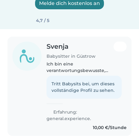
Melde dich kostenlos an
4,7 / 5
Svenja
Babysitter in Güstrow
Ich bin eine
verantwortungsbewusste,
kreative und freundliche
Babysitterin, die gerne mit
Tritt Babysits bei, um dieses
Vorschulkindern, Grundschülern
vollständige Profil zu sehen.
und Kleinkindern arbeitet. Ich
liebe es, Kindern beim Vorlesen,..
Erfahrung:
general.experience.
10,00 €/Stunde