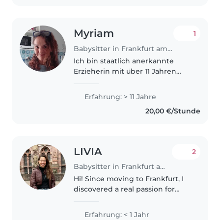
Myriam
1
Babysitter in Frankfurt am Main
Ich bin staatlich anerkannte
Erzieherin mit über 11 Jahren
Erfahrung in der
Kinderbetreuung – von Babys
Erfahrung: > 11 Jahre
bis Vorschulkinder. Spezialisiert
20,00 €/Stunde
auf Kinder mit
Entwicklungsverzögerungen
und..
LIVIA
2
Babysitter in Frankfurt am Main
Hi! Since moving to Frankfurt, I
discovered a real passion for
education and currently work at
an international school. In my
Erfahrung: < 1 Jahr