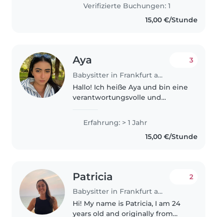
Germany for university. I can
Verifizierte Buchungen: 1
help with homework, keeping..
15,00 €/Stunde
Aya
3
Babysitter in Frankfurt am Main
Hallo! Ich heiße Aya und bin eine
verantwortungsvolle und
freundliche Person. Ich studiere
derzeit am Studienkolleg in
Erfahrung: > 1 Jahr
Magdeburg und suche einen
15,00 €/Stunde
Babysitter-Job neben meinem
Studium...
Patricia
2
Babysitter in Frankfurt am Main
Hi! My name is Patricia, I am 24
years old and originally from