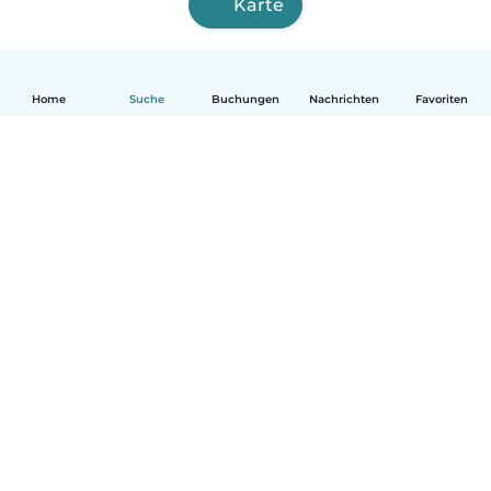
Karte
Home
Suche
Buchungen
Nachrichten
Favoriten
Deutsch
So funktionierts
Hilfe
Bedingungen & Datenschutz
Preise
Impressum
Babysits für Berufstätige
Community Leitfaden