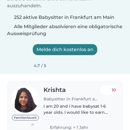
auszuhandeln.
252 aktive Babysitter in Frankfurt am Main
Alle Mitglieder absolvieren eine obligatorische
Ausweisprüfung
Melde dich kostenlos an
4,7 / 5
Krishta
10
Babysitter in Frankfurt am Main
I am 20 and I have babysat 1-6
year olds. I would like to earn
money so that I can spend on
Familienfavorit
travel or meals now that I am in
(1)
Erfahrung: > 1 Jahr