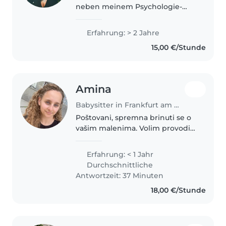
neben meinem Psychologie-
Studium biete ich ein
vielseitiges Repertoire an
Erfahrung: > 2 Jahre
Aktivitäten wie Zeichnen,
15,00 €/Stunde
Vorlesen, Basteln und Spielen.
Ich fühle mich auch..
Amina
Babysitter in Frankfurt am Main
Poštovani, spremna brinuti se o
vašim malenima. Volim provoditi
vrijeme s djecom i brinuti o
njima. Volim čitati, izradu i igrati
Erfahrung: < 1 Jahr
se s djecom. Jako sam strpljiva i
Durchschnittliche
brižna osoba. Također..
Antwortzeit: 37 Minuten
18,00 €/Stunde