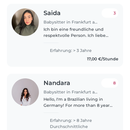
Saida
3
Babysitter in Frankfurt am Main
Ich bin eine freundliche und
respektvolle Person. Ich liebe
meine Arbeit und kümmere
mich sehr gern um Kinder. Ich
Erfahrung: > 3 Jahre
sorge immer für eine sichere
17,00 €/Stunde
und warme Umgebung voller
Aufmerksamkeit,..
Nandara
8
Babysitter in Frankfurt am Main
Hello, I'm a Brazilian living in
Germany! For more than 8 years,
I have been caring for and
teaching children aged 2 to 12,
Erfahrung: > 8 Jahre
including little ones with special
Durchschnittliche
needs. I'm very comfortable..