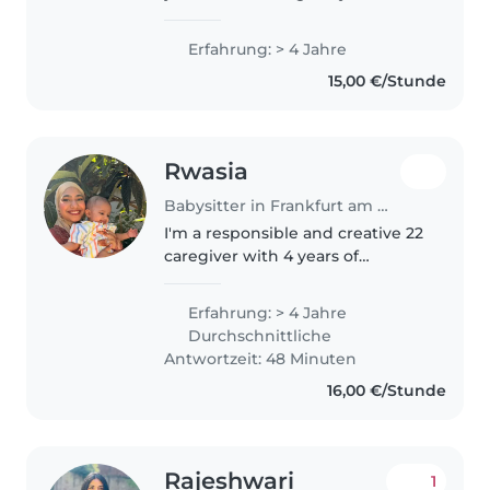
Spain. I have been living in
Germany for almost 5 years. I
Erfahrung: > 4 Jahre
spent nearly 2 years working as
15,00 €/Stunde
an au pair in Cologne, where..
Rwasia
Babysitter in Frankfurt am Main
I'm a responsible and creative 22
caregiver with 4 years of
experience with toddlers,
babies, and preschoolers. I'm
Erfahrung: > 4 Jahre
comfortable with homework
Durchschnittliche
assistance and enjoy drawing,
Antwortzeit: 48 Minuten
crafting,..
16,00 €/Stunde
Rajeshwari
1