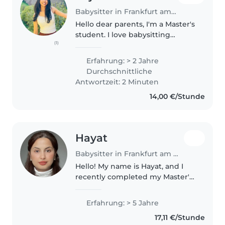
Babysitter in Frankfurt am Main
Hello dear parents, I'm a Master's
student. I love babysitting
(1)
because I truly enjoy spending
time with children, playing with
Erfahrung: > 2 Jahre
them, and creating a safe, happy
Durchschnittliche
environment. I have..
Antwortzeit: 2 Minuten
14,00 €/Stunde
Hayat
Babysitter in Frankfurt am Main
Hello! My name is Hayat, and I
recently completed my Master's
degree in Germany. While I
continue building my long-term
Erfahrung: > 5 Jahre
professional career, I am looking
17,11 €/Stunde
for a role that I genuinely..