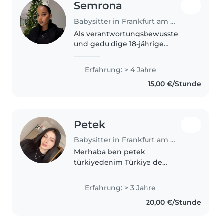
Semrona
Babysitter in Frankfurt am Main
Als verantwortungsbewusste
und geduldige 18-jährige
Schülerin habe ich bereits 4
Jahre Erfahrung als Babysitterin,
Erfahrung: > 4 Jahre
insbesondere mit Kleinkindern.
15,00 €/Stunde
Neben Deutsch spreche ich
auch Englisch...
Petek
Babysitter in Frankfurt am Main
Merhaba ben petek
türkiyedenim Türkiye de
referans ve tecrübelerim ile
Almanya çocuk bakıyorum.
Erfahrung: > 3 Jahre
Sabırlıyım çocuklarla vakit
20,00 €/Stunde
geçirmeyi severim. Hallo, ich bin
Petek ve komme aus der..