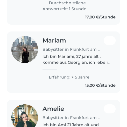
free time, I enjoy babysitting
Durchschnittliche
because I genuinely love..
Antwortzeit: 1 Stunde
17,00 €/Stunde
Mariam
Babysitter in Frankfurt am Main
Ich bin Mariami, 27 jahre alt ,
komme aus Georgien. ich lebe in
Deutschlan seit 5 jahren, ich war
opera mädchen, habe
Erfahrung: > 5 Jahre
ausbildung abgeschlossen bin
15,00 €/Stunde
Floristin , ich liebe blumen. bin..
Amelie
Babysitter in Frankfurt am Main
Ich bin Ami 21 Jahre alt und