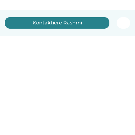
Kontaktiere Rashmi
Deutsch
So funktionierts
Hilfe
Bedingungen & Datenschutz
Preise
Impressum
Babysits für Berufstätige
Community Leitfaden