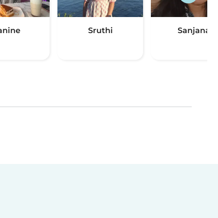
anine
Sruthi
Sanjana