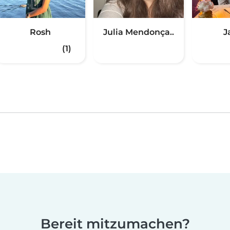
Rosh
Julia Mendonça..
J
(1)
Bereit mitzumachen?