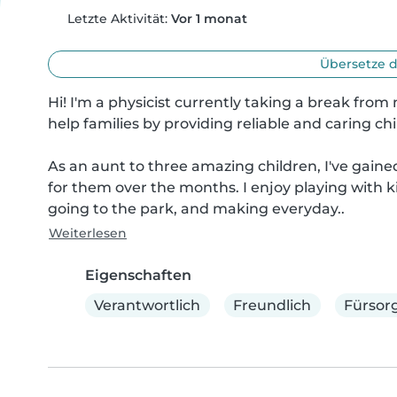
Letzte Aktivität:
Vor 1 monat
Übersetze d
Hi! I'm a physicist currently taking a break from 
help families by providing reliable and caring chil
As an aunt to three amazing children, I've gained
for them over the months. I enjoy playing with kid
going to the park, and making everyday..
Weiterlesen
Eigenschaften
Verantwortlich
Freundlich
Fürsorg