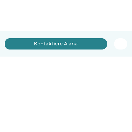
Kontaktiere Alana
Deutsch
So funktionierts
Hilfe
Bedingungen & Datenschutz
Preise
Impressum