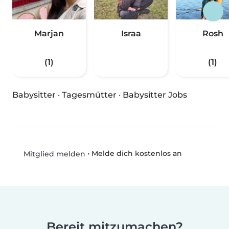
Marjan
Israa
Rosh
(1)
(1)
Babysitter
·
Tagesmütter
·
Babysitter Jobs
•
Melde dich kostenlos an
Mitglied melden
Bereit mitzumachen?