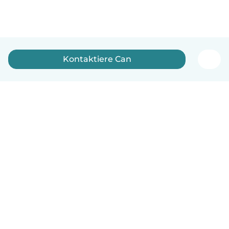
Kontaktiere Can
Deutsch
So funktionierts
Hilfe
Bedingungen & Datenschutz
Preise
Impressum
Babysits für Berufstätige
Community Leitfaden