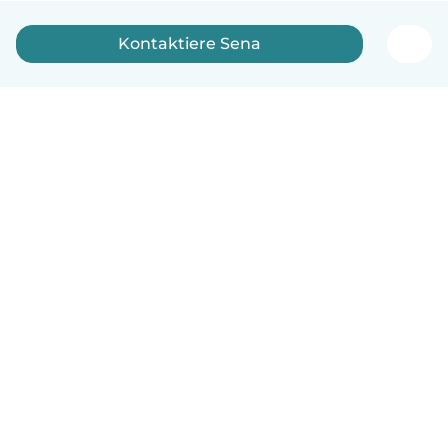
Kontaktiere Sena
Deutsch
So funktionierts
Hilfe
Bedingungen & Datenschutz
Preise
Impressum
Babysits für Berufstätige
Community Leitfaden