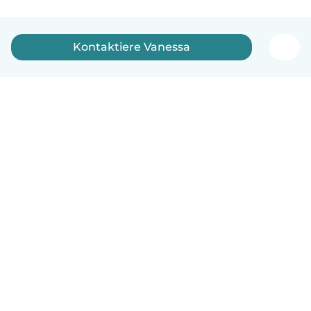
Kontaktiere Vanessa
Deutsch
So funktionierts
Hilfe
Bedingungen & Datenschutz
Preise
Impressum
Babysits für Berufstätige
Community Leitfaden