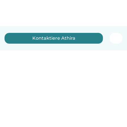
Kontaktiere Athira
Deutsch
So funktionierts
Hilfe
Bedingungen & Datenschutz
Preise
Impressum