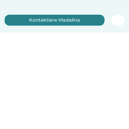
Kontaktiere Madalina
Jetzt anmelden
Deutsch
So funktionierts
Hilfe