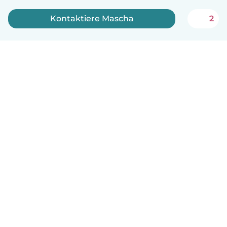
Kontaktiere Mascha
2
Deutsch
So funktionierts
Hilfe
Bedingungen & Datenschutz
Preise
Impressum
Babysits für Berufstätige
Community Leitfaden