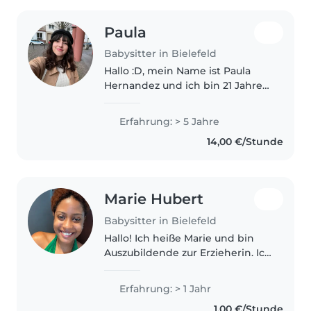
Paula
Babysitter in Bielefeld
Hallo :D, mein Name ist Paula
Hernandez und ich bin 21 Jahre
alt. Ich bin zum Studieren nach
Bielefeld gezogen und derzeit
Erfahrung: > 5 Jahre
auf der Suche nach einer
14,00 €/Stunde
Nebentätigkeit. Mit dem
Babysitten..
Marie Hubert
Babysitter in Bielefeld
Hallo! Ich heiße Marie und bin
Auszubildende zur Erzieherin. Ich
bin zuverlässig, geduldig und
liebe die Arbeit mit Kindern. Ich
Erfahrung: > 1 Jahr
spiele, bastle, lese gerne vor und
1,00 €/Stunde