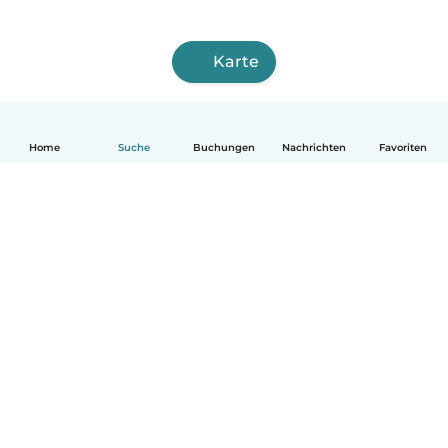
Karte
Home
Suche
Buchungen
Nachrichten
Favoriten
Deutsch
So funktionierts
Hilfe
Bedingungen & Datenschutz
Preise
Impressum
Babysits für Berufstätige
Community Leitfaden