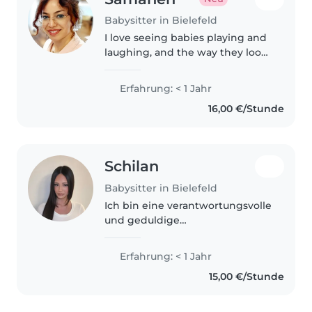
Babysitter in Bielefeld
I love seeing babies playing and
laughing, and the way they look
at the world! I have cared for my
niece and cousins on many
Erfahrung: < 1 Jahr
occasions and have experience
16,00 €/Stunde
tutoring a teenager in English...
Schilan
Babysitter in Bielefeld
Ich bin eine verantwortungsvolle
und geduldige
Betreuungsperson für
Grundschulkinder,
Erfahrung: < 1 Jahr
Vorschulkinder und Teenager.
15,00 €/Stunde
Ich liebe es, zu malen,
vorzulesen, Sprachen zu fördern,
Bastelideen..