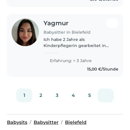
sorge für eine sichere..
Yagmur
Babysitter in Bielefeld
Ich habe 2 Jahre als
Kinderpflegerin gearbeitet in
einer Montessori Kita und
arbeite der Zeit seit einem Jahr
Erfahrung: > 3 Jahre
als schulbegleiterin in einer
15,00 €/Stunde
Förderschule für Schüler die
Motorisch und..
1
2
3
4
5
Babysits
Babysitter
Bielefeld