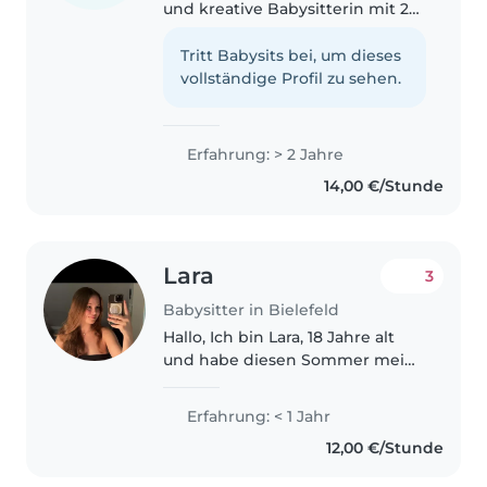
und kreative Babysitterin mit 2
Jahre Erfahrung in der
Betreuung von Kindern jeden
Tritt Babysits bei, um dieses
Alters. Ich spreche fließend
vollständige Profil zu sehen.
Deutsch, Bosnisch, Kroatisch,
Serbisch..
Erfahrung: > 2 Jahre
14,00 €/Stunde
Lara
3
Babysitter in Bielefeld
Hallo, Ich bin Lara, 18 Jahre alt
und habe diesen Sommer mein
Abitur gemacht. Nächstes Jahr
möchte ich mein
Erfahrung: < 1 Jahr
Lehramtstudium beginnen und
12,00 €/Stunde
bis dahin in ähnlichen
Bereichen Erfahrungen..