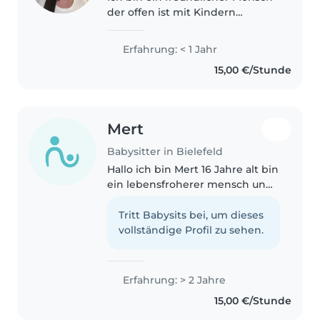
der offen ist mit Kindern
umzugehen und gemeinsam
Spaß zu haben. Ich freue mich
Erfahrung: < 1 Jahr
Dinge mit Ihnen zu
15,00 €/Stunde
unternehmen und ihnen
hilfreiches beizubringen.
Mert
Babysitter in Bielefeld
Hallo ich bin Mert 16 Jahre alt bin
ein lebensfroherer mensch und
verstehe Kinder relativ gut ich
bin verantwortungsvoll habe
Tritt Babysits bei, um dieses
selber auch einen kleinen
vollständige Profil zu sehen.
Bruder der 12 Jahre alt ist..
Erfahrung: > 2 Jahre
15,00 €/Stunde