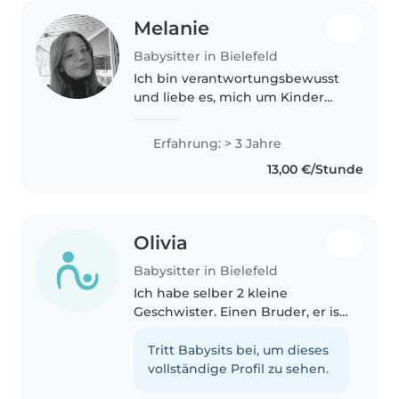
Melanie
Babysitter in Bielefeld
Ich bin verantwortungsbewusst
und liebe es, mich um Kinder
aller Altersstufen zu kümmern,
besonders mit besonderen
Erfahrung: > 3 Jahre
Bedürfnissen. Mit drei Jahren
13,00 €/Stunde
Erfahrung in der Betreuung von
Babys,..
Olivia
Babysitter in Bielefeld
Ich habe selber 2 kleine
Geschwister. Einen Bruder, er ist
fast 3 Jahre alt und eine
Schwester, sie ist fast 6 Jahre alt.
Tritt Babysits bei, um dieses
Daher habe ich viel Erfahrung
vollständige Profil zu sehen.
mit Kindern. Ich spiele und..