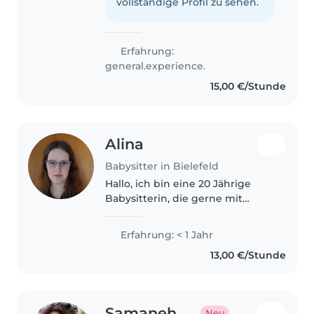
and Kurdish, I'm comfortable
vollständige Profil zu sehen.
with pets, cooking, and..
Erfahrung:
general.experience.
15,00 €/Stunde
Alina
Babysitter in Bielefeld
Hallo, ich bin eine 20 Jährige
Babysitterin, die gerne mit
Kindern arbeitet. Ich habe durch
die Ehrenamtliche Arbeit,
Erfahrung: < 1 Jahr
welche ich mache erfahrung mit
13,00 €/Stunde
Grundschulkindern. Durch das
Ehrenamt..
Samaneh
Neu