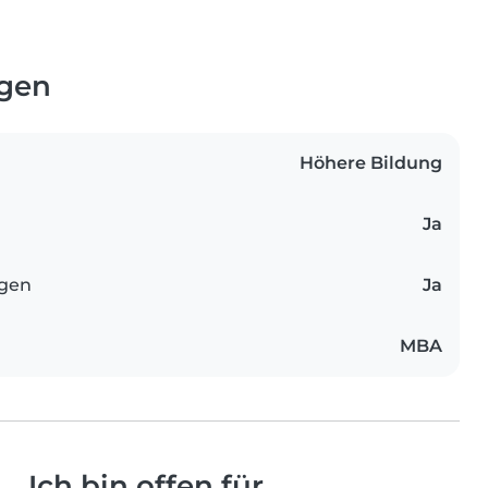
ngen
Höhere Bildung
Ja
ngen
Ja
MBA
Ich bin offen für