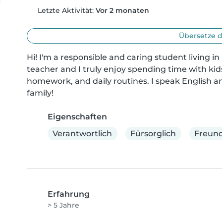
Letzte Aktivität:
Vor 2 monaten
Übersetze d
Hi! I'm a responsible and caring student living in
teacher and I truly enjoy spending time with kids.
homework, and daily routines. I speak English a
family!
Eigenschaften
Verantwortlich
Fürsorglich
Freund
Erfahrung
> 5 Jahre