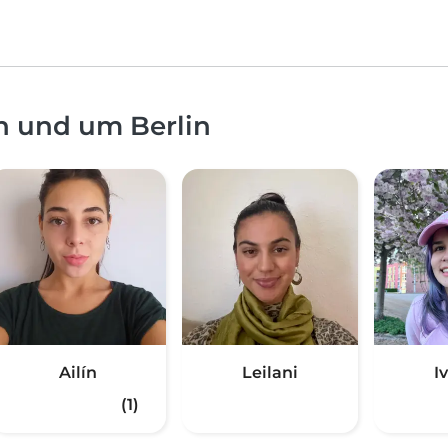
n und um Berlin
Ailín
Leilani
I
(1)